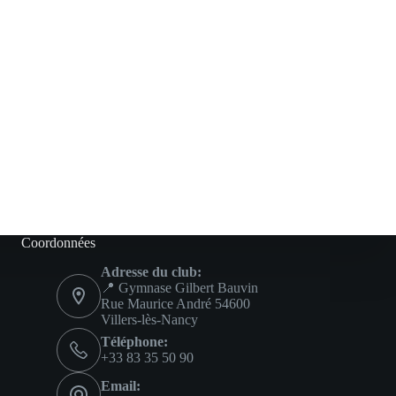
Coordonnées
Adresse du club:
📍 Gymnase Gilbert Bauvin
Rue Maurice André 54600
Villers-lès-Nancy
Téléphone:
+33 83 35 50 90
Email: