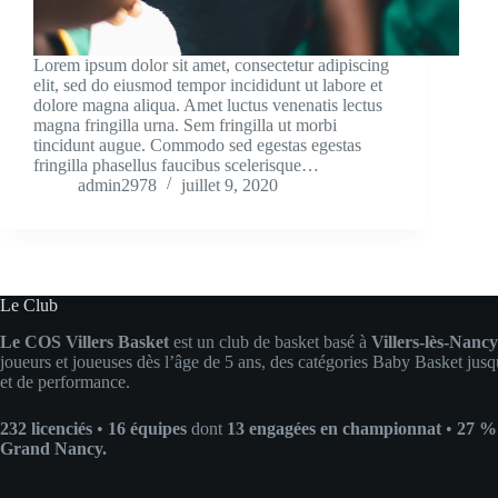
Lorem ipsum dolor sit amet, consectetur adipiscing
elit, sed do eiusmod tempor incididunt ut labore et
dolore magna aliqua. Amet luctus venenatis lectus
magna fringilla urna. Sem fringilla ut morbi
tincidunt augue. Commodo sed egestas egestas
fringilla phasellus faucibus scelerisque…
admin2978
juillet 9, 2020
Le Club
Le COS Villers Basket
est un club de basket basé à
Villers-lès-Nancy
joueurs et joueuses dès l’âge de 5 ans, des catégories Baby Basket jusq
et de performance.
232 licenciés
•
16 équipes
dont
13 engagées en championnat
•
27 % 
Grand Nancy.