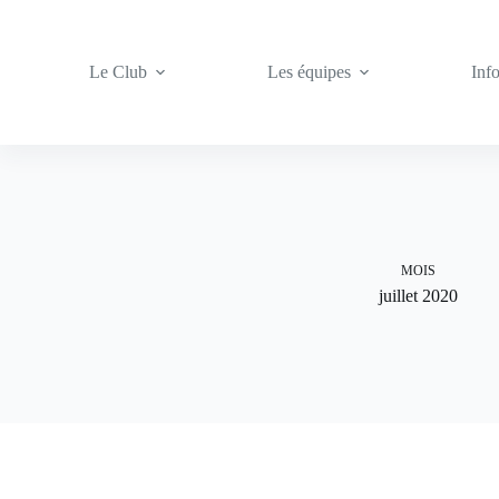
Passer
au
contenu
Le Club
Les équipes
Inf
MOIS
juillet 2020