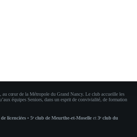
, au cœur de la Métropole du Grand Nancy. Le club accueille les
u’aux équipes Seniors, dans un esprit de convivialité, de formation
de licenciées
•
5ᵉ club de Meurthe-et-Moselle
et
3ᵉ club du