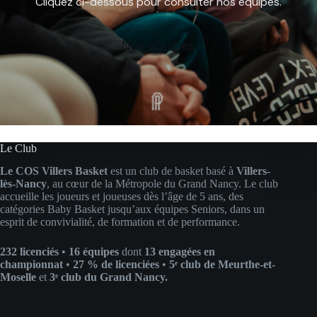
Cliquez ci-dessous pour consulter nos équipes.
Nos équipes
Le Club
Le COS Villers Basket
est un club de basket basé à
Villers-
lès-Nancy
, au cœur de la Métropole du Grand Nancy. Le club
accueille les joueurs et joueuses dès l’âge de 5 ans, des
catégories Baby Basket jusqu’aux équipes Seniors, dans un
esprit de convivialité, de formation et de performance.
232 licenciés
•
16 équipes
dont
13 engagées en
championnat
•
27 % de licenciées
•
5ᵉ club de Meurthe-et-
Moselle
et
3ᵉ club du Grand Nancy.