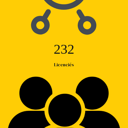
232
Licenciés