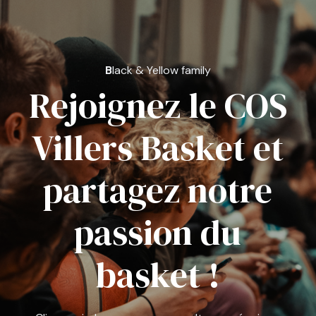
B
lack & Yellow family
Rejoignez le COS
Villers Basket et
partagez notre
passion du
basket !