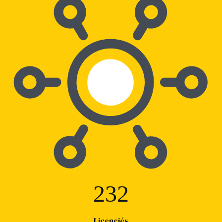
232
Licenciés