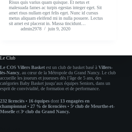
Risus quis varius quam quisque. Et netus et
malesuada fames ac turpis egestas integer eget. Sit
amet risus nullam eget felis eget. Nunc id cursus
metus aliquam eleifend mi in nulla posuere. Lectus
sit amet est placerat in. Massa tincidunt…
admin2978
juin 9, 2020
Le Club
Le COS Villers Basket
est un club de basket basé à
Villers-
lès-Nancy
, au cœur de la Métropole du Grand Nancy. Le club
accueille les joueurs et joueuses dès l’âge de 5 ans, des
catégories Baby Basket jusqu’aux équipes Seniors, dans un
esprit de convivialité, de formation et de performance.
232 licenciés
•
16 équipes
dont
13 engagées en
championnat
•
27 % de licenciées
•
5ᵉ club de Meurthe-et-
Moselle
et
3ᵉ club du Grand Nancy.
Social Icons